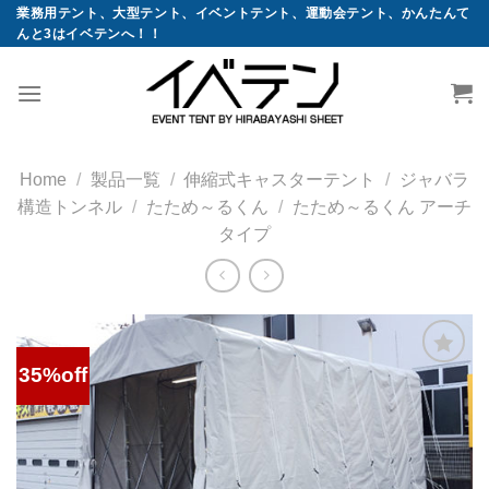
コ
業務用テント、大型テント、イベントテント、運動会テント、かんたんて
んと3はイベテンへ！！
ン
テ
ン
ツ
へ
ス
Home
/
製品一覧
/
伸縮式キャスターテント
/
ジャバラ
キ
構造トンネル
/
たため～るくん
/
たため～るくん アーチ
ッ
タイプ
プ
35%off
お気
に入
りに
追加