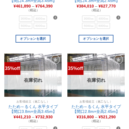
【間口4.3m×全高3.45m】
【間口4.3m×全高2.45m】
¥
461,890
–
¥
764,390
¥
384,010
–
¥
627,770
（税込）
（税込）
3000㎜
4000㎜
3000㎜
4000㎜
5000㎜
6000㎜
5000㎜
6000㎜
オプションを選択
オプションを選択
35%off
35%off
お気
お気
に入
に入
りに
りに
在庫切れ
在庫切れ
追加
追加
お客様組立（施工なし）
お客様組立（施工なし）
たため～るくん 水平タイプ
たため～るくん 水平タイプ
【間口3.8m×全高3.45m】
【間口2.8m×全高2.45m】
¥
441,210
–
¥
732,930
¥
316,800
–
¥
521,290
（税込）
（税込）