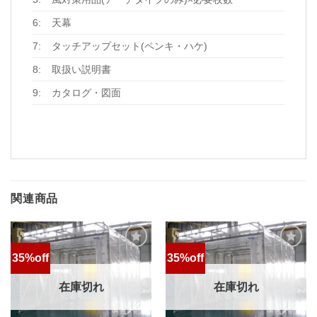
6:
天幕
7:
タッチアップセット(ペンキ・ハケ)
8:
取扱い説明書
9:
カタログ・図面
関連商品
35%off
35%off
お気
お気
に入
に入
りに
りに
在庫切れ
在庫切れ
追加
追加