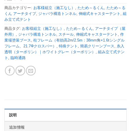
商品カテゴリー:
お客様組立（施工なし）
,
たため～るくん
,
たため～る
くん アーチタイプ
,
ジャバラ構造トンネル
,
伸縮式キャスターテント
,
組
み立て式テント
商品タグ:
お客様組立（施工なし）
,
たため～るくん
,
アーチタイプ（屋
外用）
,
ジャバラ構造トンネル
,
スチール
,
伸縮式キャスターテント
,
作
業場塗装ブース
,
柱フレーム（有効高2m/2.5m：38mm角×1.6tシングル
フレーム、21.7Φクロスバー）
,
特殊テント
,
簡易クリーンブース
,
糸入
透明（ターポリン）｜ホワイトグレー（ターポリン）
,
組み立て式テン
ト
,
臨時通路
説明
追加情報