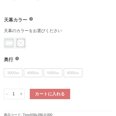
天幕カラー
天幕のカラーをお選びください
奥行
3000㎜
4000㎜
5000㎜
6000㎜
たため～るくん アーチタイプ 【間口5.8m×全高2.86m】 個
カートに入れる
商品コード:
TtmrA58x286-0-000