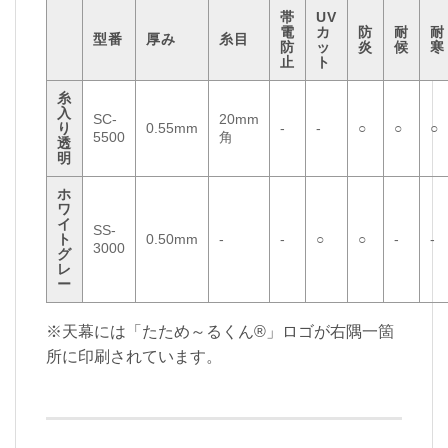
帯
UV
電
カ
防
耐
耐
型番
厚み
糸目
防
ッ
炎
候
寒
止
ト
糸
入
SC-
20mm
り
0.55mm
-
-
○
○
○
5500
角
透
明
ホ
ワ
イ
SS-
ト
0.50mm
-
-
○
○
-
-
3000
グ
レ
ー
※天幕には「たため～るくん®」ロゴが右隅一箇
所に印刷されています。