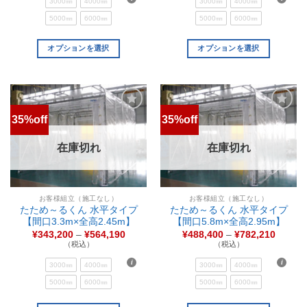
3000㎜
4000㎜
3000㎜
4000㎜
5000㎜
6000㎜
5000㎜
6000㎜
オプションを選択
オプションを選択
35%off
35%off
お気
お気
に入
に入
りに
りに
在庫切れ
在庫切れ
追加
追加
お客様組立（施工なし）
お客様組立（施工なし）
たため～るくん 水平タイプ
たため～るくん 水平タイプ
【間口3.3m×全高2.45m】
【間口5.8m×全高2.95m】
¥
343,200
–
¥
564,190
¥
488,400
–
¥
782,210
（税込）
（税込）
3000㎜
4000㎜
3000㎜
4000㎜
5000㎜
6000㎜
5000㎜
6000㎜