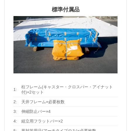
標準付属品
荷姿 ※大型混載便での発送形態です。
柱フレーム(キャスター・クロスバー・アイナット
1:
付)×2セット
2:
天井フレーム×必要枚数
3:
伸縮防止バー×4
4:
組立用フラットバー×2
5:
風対策用品(アーチタイプのみ)×必要枚数