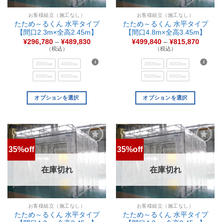
お客様組立（施工なし）
お客様組立（施工なし）
たため～るくん 水平タイプ
たため～るくん 水平タイプ
【間口2.3m×全高2.45m】
【間口4.8m×全高3.45m】
¥
296,780
–
¥
489,830
¥
499,840
–
¥
815,870
（税込）
（税込）
3000㎜
4000㎜
3000㎜
4000㎜
5000㎜
6000㎜
5000㎜
6000㎜
オプションを選択
オプションを選択
35%off
35%off
お気
お気
に入
に入
りに
りに
在庫切れ
在庫切れ
追加
追加
お客様組立（施工なし）
お客様組立（施工なし）
たため～るくん 水平タイプ
たため～るくん 水平タイプ