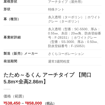
屋根形状
アーチタイプ（屋外用）
形状
特殊テント
糸入透明（ターポリン）｜ホワイト
幕（種別）
グレー（ターポリン）
糸入透明（型番：SC-5500、厚み：
0.55㎜、糸目：20㎜角、防炎登録番
幕素材詳細
号：F-28151）｜ホワイトグレー
（型番：SS-3000、厚み：0.50㎜、
防炎登録番号：F-15053）
製造（販売）メーカー
さくらコーポレーション
発送期間
通常3週間程度
たため～るくん アーチタイプ 【間口
5.8m×全高2.86m】
価格（範囲）
538,450
–
858,000
¥
¥
（税込）