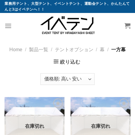
コ
業務用テント、大型テント、イベントテント、運動会テント、かんたんて
んと3はイベテンへ！！
ン
テ
ン
ツ
へ
ス
Home
/
製品一覧
/
テントオプション
/
幕
/
一方幕
キ
絞り込む
ッ
プ
お気
お気
に入
に入
りに
りに
追加
追加
在庫切れ
在庫切れ