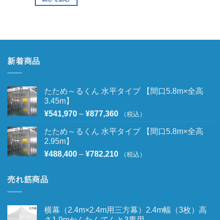
新着商品
たため～るくん 水平タイプ 【間口5.8m×全高
3.45m】
¥
541,970
–
¥
877,360
（税込）
たため～るくん 水平タイプ 【間口5.8m×全高
2.95m】
¥
488,400
–
¥
782,210
（税込）
売れ筋商品
横幕（2.4m×2.4m用三方幕）2.4m幅（3枚）高
さ1.9mかんたんてんと3専用