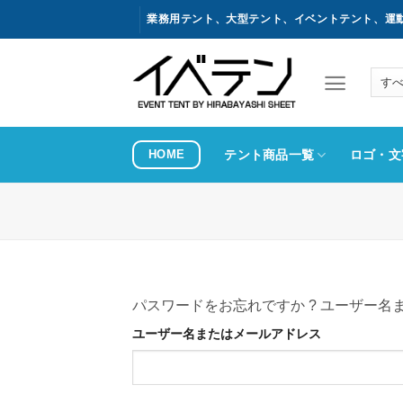
コ
業務用テント、大型テント、イベントテント、運
ン
テ
ン
ツ
へ
ス
HOME
テント商品一覧
ロゴ・文
キ
ッ
プ
パスワードをお忘れですか ? ユーザー
ユーザー名またはメールアドレス