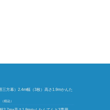
4m用三方幕）2.4m幅（3枚）高さ1.9mかんた
（税込）
2.7m×高さ1.9mかんたんてんと3専用