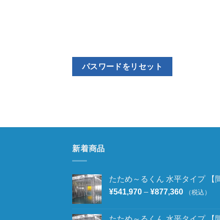
パスワードをリセット
新着商品
たため～るくん 水平タイプ 【間口
¥
541,970
–
¥
877,360
（税込）
たため～るくん 水平タイプ 【間口