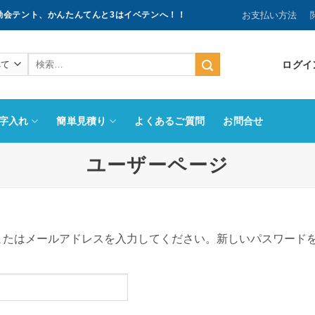
お支払い方法
動会テント、かんたんてんと3はイベテンへ！！
検
ログイン
索
結
果:
字入れ
簡単見積り
よくあるご質問
お問合せ
ユーザーページ
名またはメールアドレスを入力してください。新しいパスワード