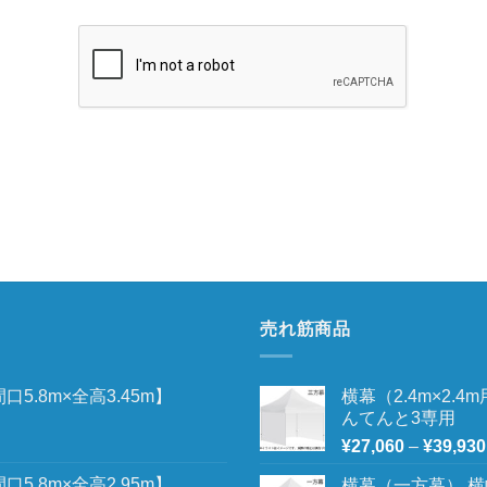
売れ筋商品
5.8m×全高3.45m】
横幕（2.4m×2.
んてんと3専用
¥
27,060
–
¥
39,930
5.8m×全高2.95m】
横幕（一方幕） 横幅