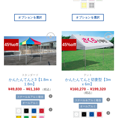
オプションを選択
オプションを選択
45%off
45%off
お気
お気
に入
に入
りに
りに
追加
追加
スタンダード
テント
かんたんてんと3【1.8m x
かんたんてんと切妻型【3m
1.8m】
x 6m】
¥
49,830
–
¥
61,160
¥
160,270
–
¥
199,320
（税込）
（税込）
スチール＆アルミ複合
スチール＆アルミ複合
オールアルミ
オールアルミ