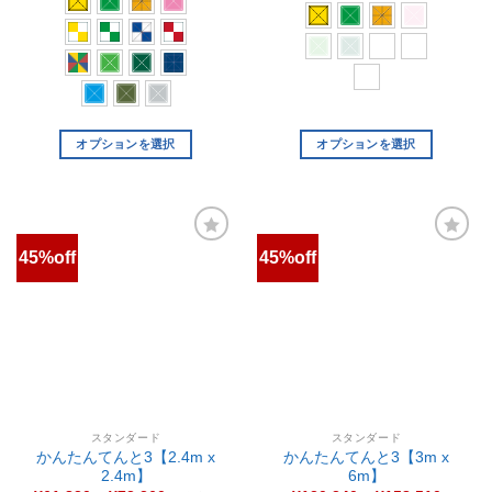
オプションを選択
オプションを選択
45%off
45%off
お気
お気
に入
に入
りに
りに
追加
追加
スタンダード
かんたんてんと3【2.4m x
2.4m】
スタンダード
¥
61,820
–
¥
73,260
（税込）
かんたんてんと3【3m x
6m】
スチール＆アルミ複合