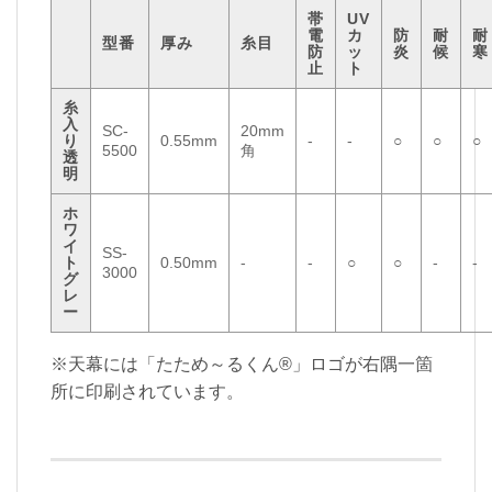
帯
UV
電
カ
防
耐
耐
型番
厚み
糸目
防
ッ
炎
候
寒
止
ト
糸
入
SC-
20mm
り
0.55mm
-
-
○
○
○
5500
角
透
明
ホ
ワ
イ
SS-
ト
0.50mm
-
-
○
○
-
-
3000
グ
レ
ー
※天幕には「たため～るくん®」ロゴが右隅一箇
所に印刷されています。