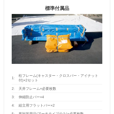
標準付属品
荷姿 ※大型混載便での発送形態です。
柱フレーム(キャスター・クロスバー・アイナット
1:
付)×2セット
2:
天井フレーム×必要枚数
3:
伸縮防止バー×4
4:
組立用フラットバー×2
5:
風対策用品(アーチタイプのみ)×必要枚数