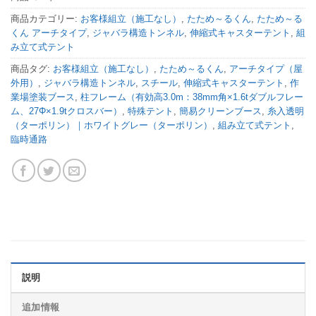
商品カテゴリー:
お客様組立（施工なし）
,
たため～るくん
,
たため～る
くん アーチタイプ
,
ジャバラ構造トンネル
,
伸縮式キャスターテント
,
組
み立て式テント
商品タグ:
お客様組立（施工なし）
,
たため～るくん
,
アーチタイプ（屋
外用）
,
ジャバラ構造トンネル
,
スチール
,
伸縮式キャスターテント
,
作
業場塗装ブース
,
柱フレーム（有効高3.0m：38mm角×1.6tダブルフレー
ム、27Φ×1.9tクロスバー）
,
特殊テント
,
簡易クリーンブース
,
糸入透明
（ターポリン）｜ホワイトグレー（ターポリン）
,
組み立て式テント
,
臨時通路
説明
追加情報