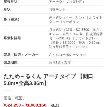
屋根形状
アーチタイプ（屋外用）
形状
特殊テント
糸入透明（ターポリン）｜ホワイト
幕（種別）
グレー（ターポリン）
糸入透明（型番：SC-5500、厚み：
0.55㎜、糸目：20㎜角、防炎登録番
幕素材詳細
号：F-28151）｜ホワイトグレー
（型番：SS-3000、厚み：0.50㎜、
防炎登録番号：F-15053）
製造（販売）メーカー
さくらコーポレーション
発送期間
通常3週間程度
たため～るくん アーチタイプ 【間口
5.8m×全高3.86m】
価格（範囲）
624,250
–
1,008,150
¥
¥
（税込）