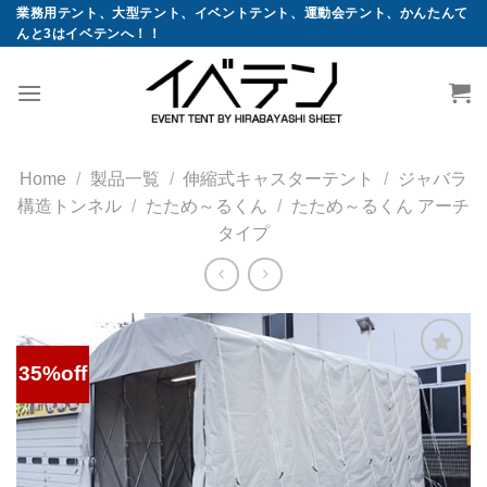
コ
業務用テント、大型テント、イベントテント、運動会テント、かんたんて
んと3はイベテンへ！！
ン
テ
ン
ツ
へ
ス
Home
/
製品一覧
/
伸縮式キャスターテント
/
ジャバラ
キ
構造トンネル
/
たため～るくん
/
たため～るくん アーチ
ッ
タイプ
プ
35%off
お気
に入
りに
追加