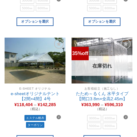
3000㎜
4000㎜
3000㎜
4000㎜
5000㎜
6000㎜
5000㎜
6000㎜
オプションを選択
オプションを選択
35%off
お気
お気
に入
に入
りに
りに
在庫切れ
追加
追加
E-SHEET オリジナル
お客様組立（施工なし）
e-sheetオリジナルテント
たため～るくん 水平タイプ
【2間×4間】4号
【間口3.8m×全高2.45m】
¥
118,404
–
¥
142,285
¥
363,990
–
¥
596,310
（税込）
（税込）
エステル帆布
3000㎜
4000㎜
ターポリン
5000㎜
6000㎜