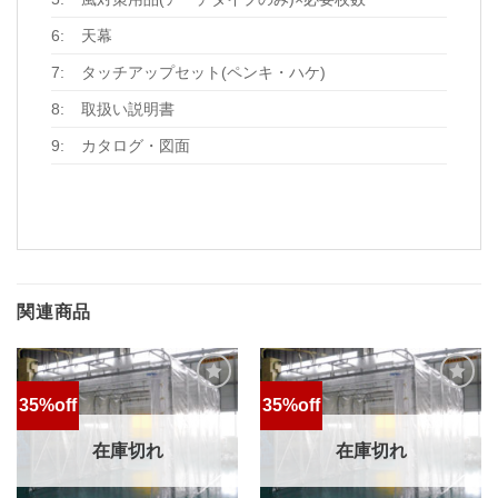
6:
天幕
7:
タッチアップセット(ペンキ・ハケ)
8:
取扱い説明書
9:
カタログ・図面
関連商品
35%off
35%off
お気
お気
に入
に入
りに
りに
在庫切れ
在庫切れ
追加
追加