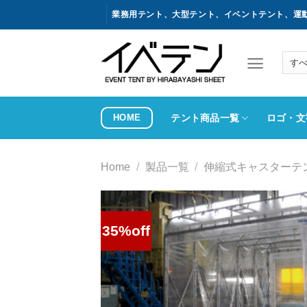
コ
業務用テント、大型テント、イベントテント、運
ン
テ
ン
ツ
へ
ス
HOME
テント商品一覧
ロゴ・文
キ
ッ
プ
Home
/
製品一覧
/
伸縮式キャスターテ
35%off