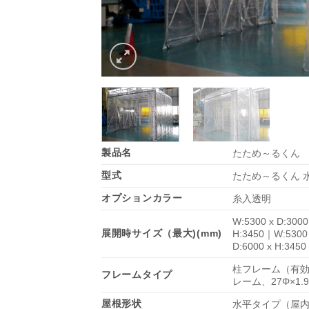
製品名
たため～るくん
型式
たため～るくん 
オプションカラー
糸入透明
W:5300 x D:3000
展開時サイズ（最大)(mm)
H:3450｜W:5300 
D:6000 x H:3450
柱フレーム（有効高
フレームタイプ
レーム、27Φ×1.
屋根形状
水平タイプ（屋