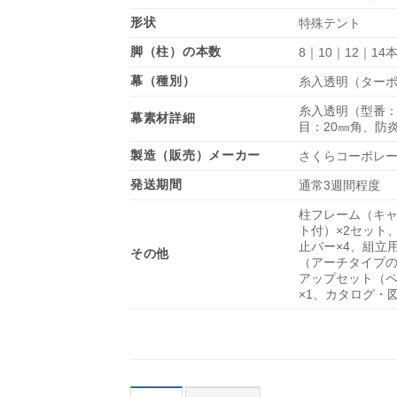
形状
特殊テント
脚（柱）の本数
8｜10｜12｜14
幕（種別）
糸入透明（ター
糸入透明（型番：S
幕素材詳細
目：20㎜角、防炎
製造（販売）メーカー
さくらコーポレ
発送期間
通常3週間程度
柱フレーム（キ
ト付）×2セット
止バー×4、組立
その他
（アーチタイプの
アップセット（ペ
×1、カタログ・図