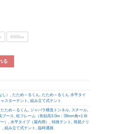
㎜
6000㎜
.3m×全高3.45m】 個
れる
なし）
,
たため～るくん
,
たため～るくん 水平タイ
キャスターテント
,
組み立て式テント
,
たため～るくん
,
ジャバラ構造トンネル
,
スチール
,
装ブース
,
柱フレーム（有効高3.0m：38mm角×1.6t
バー）
,
水平タイプ（屋内用）
,
特殊テント
,
簡易クリ
）
,
組み立て式テント
,
臨時通路