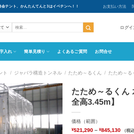
お支払い方法
動会テント、かんたんてんと3はイベテンへ！！
検
ログイン
索
結
果:
字入れ
簡単見積り
よくあるご質問
お問合せ
ント
/
ジャバラ構造トンネル
/
たため～るくん
/
たため～る
たため～るくん 水
全高3.45m】
お気
に入
りに
追加
価格（範囲）
521,290
–
845,130
¥
¥
（税