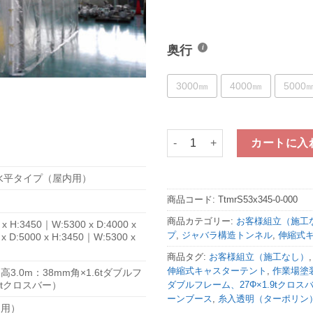
奥行
3000㎜
4000㎜
5000
たため～るくん 水平タイプ 【間口5
カートに入
水平タイプ（屋内用）
商品コード:
TtmrS53x345-0-000
商品カテゴリー:
お客様組立（施工
 x H:3450｜W:5300 x D:4000 x
プ
,
ジャバラ構造トンネル
,
伸縮式
x D:5000 x H:3450｜W:5300 x
商品タグ:
お客様組立（施工なし）
伸縮式キャスターテント
,
作業場塗
3.0m：38mm角×1.6tダブルフ
ダブルフレーム、27Φ×1.9tクロス
9tクロスバー）
ーンブース
,
糸入透明（ターポリン
内用）