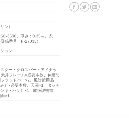
本
ポリン）
C-3500、厚み：0.35㎜、糸
登録番号：F-27033）
ーション
ャスター・クロスバー・アイナッ
、天井フレーム×必要本数、伸縮防
用フラットバー×2、風対策用品
み）×必要本数、天幕×1、タッチ
ンキ・ハケ）×1、取扱説明書
面×1