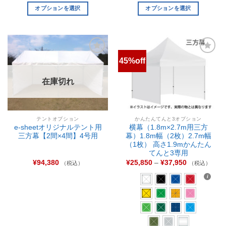
オプションを選択
オプションを選択
45%off
お気
お気
に入
に入
りに
りに
在庫切れ
追加
追加
テントオプション
かんたんてんと3オプション
e-sheetオリジナルテント用
横幕（1.8m×2.7m用三方
三方幕【2間×4間】4号用
幕）1.8m幅（2枚）2.7m幅
（1枚） 高さ1.9mかんたん
てんと3専用
¥
94,380
¥
25,850
–
¥
37,950
（税込）
（税込）