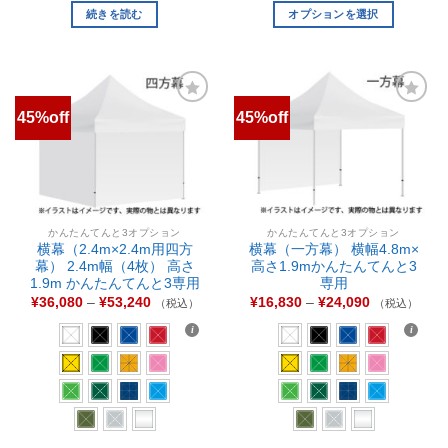
続きを読む
オプションを選択
45%off
45%off
お気
お気
に入
に入
りに
りに
追加
追加
かんたんてんと3オプション
かんたんてんと3オプション
横幕（2.4m×2.4m用四方
横幕（一方幕） 横幅4.8m×
幕） 2.4m幅（4枚） 高さ
高さ1.9mかんたんてんと3
1.9m かんたんてんと3専用
専用
¥
36,080
–
¥
53,240
¥
16,830
–
¥
24,090
（税込）
（税込）