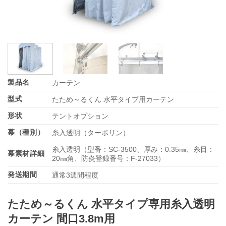
製品名
カーテン
型式
たため～るくん 水平タイプ用カーテン
形状
テントオプション
幕（種別）
糸入透明（ターポリン）
糸入透明（型番：SC-3500、厚み：0.35㎜、糸目：
幕素材詳細
20㎜角、防炎登録番号：F-27033）
発送期間
通常3週間程度
たため～るくん 水平タイプ専用糸入透明
カーテン 間口3.8m用