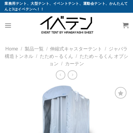
コ
業務用テント、大型テント、イベントテント、運動会テント、かんたんて
んと3はイベテンへ！！
ン
テ
ン
ツ
へ
ス
Home
/
製品一覧
/
伸縮式キャスターテント
/
ジャバラ
キ
構造トンネル
/
たため～るくん
/
たため～るくん オプシ
ッ
ョン
/
カーテン
プ
お気
に入
りに
追加