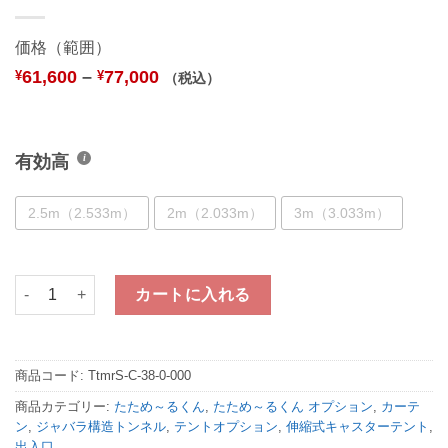
価格（範囲）
61,600
–
77,000
¥
¥
（税込）
有効高
2.5m（2.533m）
2m（2.033m）
3m（3.033m）
たため～るくん 水平タイプ専用糸入透明カーテン 間口3.8m用 個
カートに入れる
商品コード:
TtmrS-C-38-0-000
商品カテゴリー:
たため～るくん
,
たため～るくん オプション
,
カーテ
ン
,
ジャバラ構造トンネル
,
テントオプション
,
伸縮式キャスターテント
,
出入口