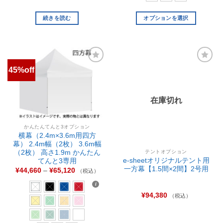
続きを読む
オプションを選択
45%off
お気
お気
に入
に入
りに
りに
追加
追加
在庫切れ
かんたんてんと3オプション
横幕（2.4m×3.6m用四方
幕） 2.4m幅（2枚） 3.6m幅
テントオプション
（2枚） 高さ1.9m かんたん
e-sheetオリジナルテント用
てんと3専用
一方幕【1.5間×2間】2号用
¥
44,660
–
¥
65,120
（税込）
¥
94,380
（税込）