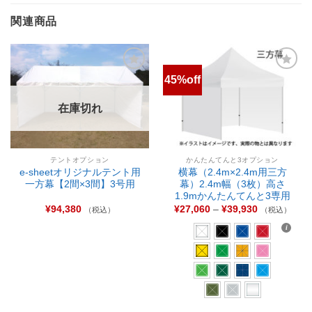
関連商品
45%off
お気
お気
に入
に入
りに
りに
在庫切れ
追加
追加
テントオプション
かんたんてんと3オプション
e-sheetオリジナルテント用
横幕（2.4m×2.4m用三方
一方幕【2間×3間】3号用
幕）2.4m幅（3枚）高さ
1.9mかんたんてんと3専用
¥
94,380
¥
27,060
–
¥
39,930
（税込）
（税込）