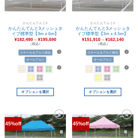
かんたんてんと3
かんたんてんと3
かんたんてんと3メッシュタ
かんたんてんと3メッシュタ
イプ標準型【3m x 6m】
イプ標準型【3m x 4.5m】
¥
182,490
–
¥
195,690
¥
151,910
–
¥
162,140
（税込）
（税込）
スチール＆アルミ複合
スチール＆アルミ複合
オールアルミ
オールアルミ
オプションを選択
オプションを選択
45%off
45%off
お気
お気
に入
に入
りに
りに
追加
追加