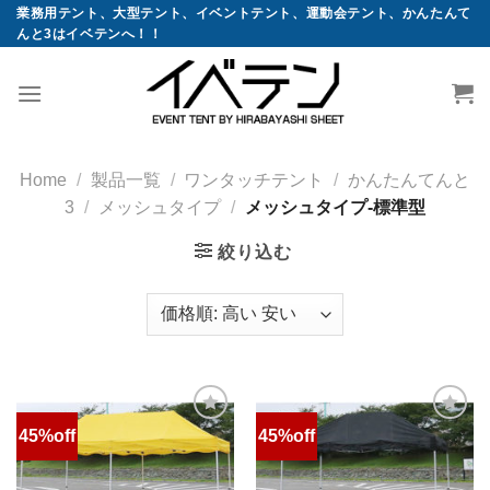
コ
業務用テント、大型テント、イベントテント、運動会テント、かんたんて
んと3はイベテンへ！！
ン
テ
ン
ツ
へ
ス
Home
/
製品一覧
/
ワンタッチテント
/
かんたんてんと
キ
3
/
メッシュタイプ
/
メッシュタイプ-標準型
ッ
絞り込む
プ
45%off
45%off
お気
お気
に入
に入
りに
りに
追加
追加