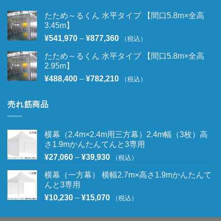
たため～るくん 水平タイプ 【間口5.8m×全高
3.45m】
¥
541,970
–
¥
877,360
（税込）
たため～るくん 水平タイプ 【間口5.8m×全高
2.95m】
¥
488,400
–
¥
782,210
（税込）
売れ筋商品
横幕（2.4m×2.4m用三方幕）2.4m幅（3枚）高
さ1.9mかんたんてんと3専用
¥
27,060
–
¥
39,930
（税込）
横幕（一方幕） 横幅2.7m×高さ1.9mかんたんて
んと3専用
¥
10,230
–
¥
15,070
（税込）