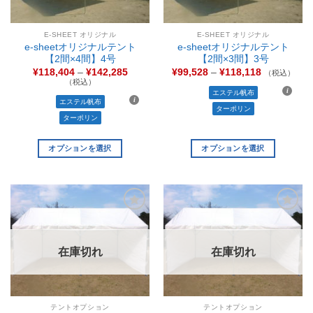
E-SHEET オリジナル
E-SHEET オリジナル
e-sheetオリジナルテント
e-sheetオリジナルテント
【2間×4間】4号
【2間×3間】3号
¥
118,404
–
¥
142,285
¥
99,528
–
¥
118,118
（税込）
（税込）
エステル帆布
エステル帆布
ターポリン
ターポリン
オプションを選択
オプションを選択
お気
お気
に入
に入
りに
りに
追加
追加
在庫切れ
在庫切れ
テントオプション
テントオプション