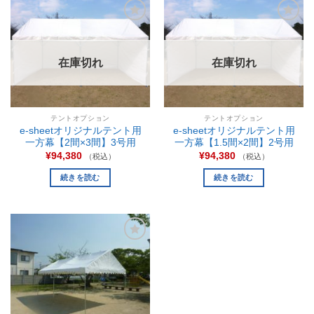
お気
お気
に入
に入
りに
りに
追加
追加
在庫切れ
在庫切れ
テントオプション
テントオプション
e-sheetオリジナルテント用
e-sheetオリジナルテント用
一方幕【2間×3間】3号用
一方幕【1.5間×2間】2号用
¥
94,380
¥
94,380
（税込）
（税込）
続きを読む
続きを読む
お気
に入
りに
追加