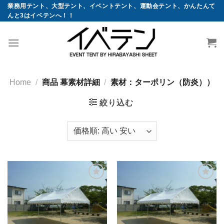
コ
業務用テント、大型テント、イベントテント、運動会テント、かんたんて
んと3はイベテンへ！！
ン
テ
ン
ツ
へ
ス
Home
/
商品 幕素材詳細
/
素材：ターポリン（防炎））
キ
絞り込む
ッ
プ
お気
お気
に入
に入
りに
りに
追加
追加