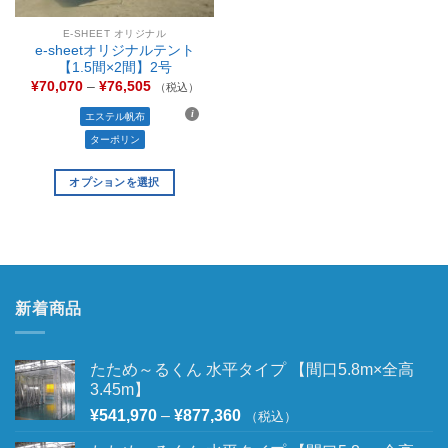
E-SHEET オリジナル
e-sheetオリジナルテント
【1.5間×2間】2号
¥
70,070
–
¥
76,505
（税込）
エステル帆布
ターポリン
オプションを選択
新着商品
たため～るくん 水平タイプ 【間口5.8m×全高
3.45m】
¥
541,970
–
¥
877,360
（税込）