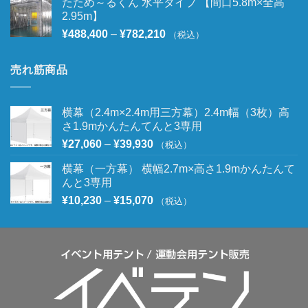
たため～るくん 水平タイプ 【間口5.8m×全高
2.95m】
¥
488,400
–
¥
782,210
（税込）
売れ筋商品
横幕（2.4m×2.4m用三方幕）2.4m幅（3枚）高
さ1.9mかんたんてんと3専用
¥
27,060
–
¥
39,930
（税込）
横幕（一方幕） 横幅2.7m×高さ1.9mかんたんて
んと3専用
¥
10,230
–
¥
15,070
（税込）