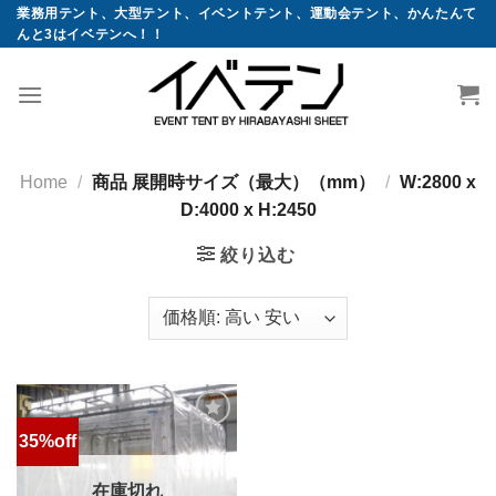
コ
業務用テント、大型テント、イベントテント、運動会テント、かんたんて
んと3はイベテンへ！！
ン
テ
ン
ツ
へ
ス
Home
/
商品 展開時サイズ（最大）（mm）
/
W:2800 x
キ
D:4000 x H:2450
ッ
絞り込む
プ
35%off
お気
に入
りに
追加
在庫切れ