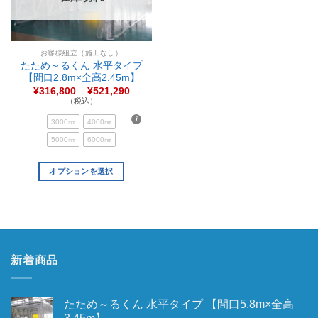
お客様組立（施工なし）
たため～るくん 水平タイプ
【間口2.8m×全高2.45m】
¥
316,800
–
¥
521,290
（税込）
3000㎜
4000㎜
5000㎜
6000㎜
オプションを選択
新着商品
たため～るくん 水平タイプ 【間口5.8m×全高