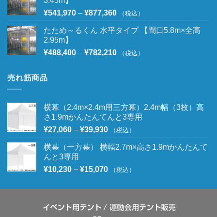
3.45m】
¥
541,970
–
¥
877,360
（税込）
たため～るくん 水平タイプ 【間口5.8m×全高
2.95m】
¥
488,400
–
¥
782,210
（税込）
売れ筋商品
横幕（2.4m×2.4m用三方幕）2.4m幅（3枚）高
さ1.9mかんたんてんと3専用
¥
27,060
–
¥
39,930
（税込）
横幕（一方幕） 横幅2.7m×高さ1.9mかんたんて
んと3専用
¥
10,230
–
¥
15,070
（税込）