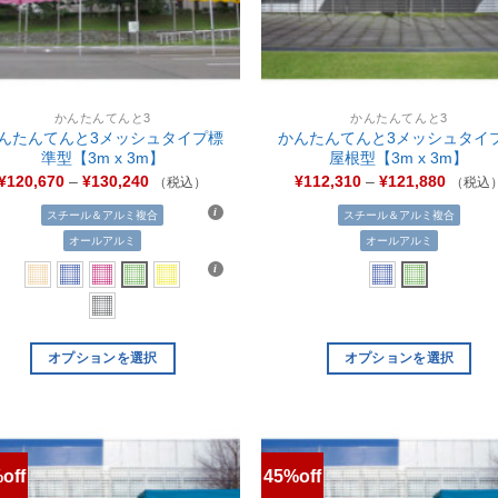
かんたんてんと3
かんたんてんと3
んたんてんと3メッシュタイプ標
かんたんてんと3メッシュタイ
準型【3m x 3m】
屋根型【3m x 3m】
¥
120,670
–
¥
130,240
¥
112,310
–
¥
121,880
（税込）
（税込
スチール＆アルミ複合
スチール＆アルミ複合
オールアルミ
オールアルミ
オプションを選択
オプションを選択
off
45%off
お気
に入