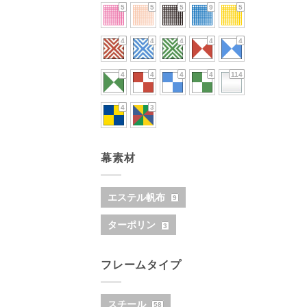
5
5
5
9
5
4
4
4
4
4
4
4
4
4
114
4
3
幕素材
エステル帆布
9
ターポリン
3
フレームタイプ
スチール
58