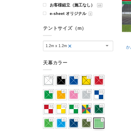
お客様組立（施工なし）
48
e-sheet オリジナル
3
テントサイズ（m）
×
1.2m x 1.2m
か
天幕カラー
68
51
55
51
55
55
41
51
38
22
22
12
22
6
41
41
41
41
41
9