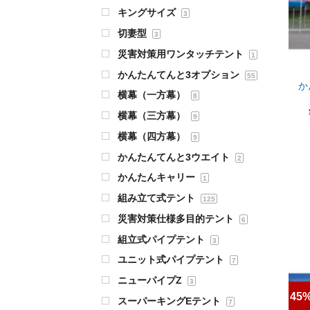
キングサイズ
3
切妻型
3
災害対策用ワンタッチテント
1
かんたんてんと3オプション
55
か
横幕（一方幕）
8
横幕（三方幕）
9
横幕（四方幕）
9
かんたんてんと3ウエイト
2
かんたんキャリー
1
組み立て式テント
125
災害対策仕様多目的テント
6
組立式パイプテント
3
ユニット式パイプテント
7
ニューパイプZ
3
45%
スーパーキングEテント
7