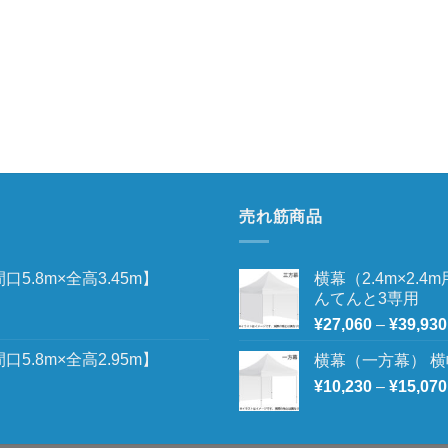
売れ筋商品
5.8m×全高3.45m】
横幕（2.4m×2.
んてんと3専用
¥
27,060
–
¥
39,930
5.8m×全高2.95m】
横幕（一方幕） 横幅
¥
10,230
–
¥
15,070