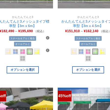
かんたんてんと3
かんたんてんと3
んたんてんと3メッシュタイプ標
かんたんてんと3メッシュタイ
準型【3m x 6m】
準型【3m x 4.5m】
¥
182,490
–
¥
195,690
¥
151,910
–
¥
162,140
（税込）
（税込
スチール＆アルミ複合
スチール＆アルミ複合
オールアルミ
オールアルミ
オプションを選択
オプションを選択
off
45%off
お気
に入
りに
追加