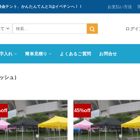
お支払い方法
動会テント、かんたんてんと3はイベテンへ！！
検
ログイン
索
結
果:
字入れ
簡単見積り
よくあるご質問
お問合せ
ッシュ）
off
45%off
お気
に入
りに
追加