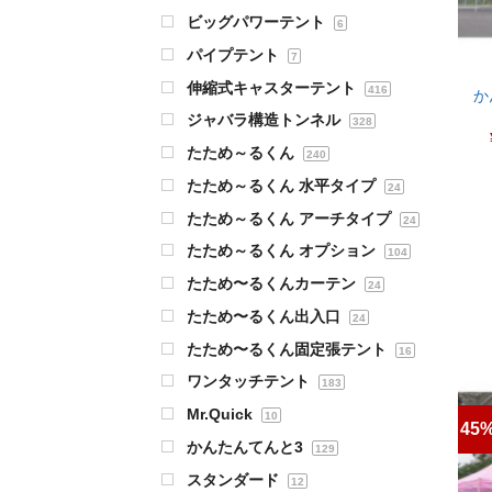
ビッグパワーテント
6
パイプテント
7
伸縮式キャスターテント
416
か
ジャバラ構造トンネル
328
たため～るくん
240
たため～るくん 水平タイプ
24
たため～るくん アーチタイプ
24
たため～るくん オプション
104
たため〜るくんカーテン
24
たため〜るくん出入口
24
たため〜るくん固定張テント
16
ワンタッチテント
183
Mr.Quick
10
45%
かんたんてんと3
129
スタンダード
12