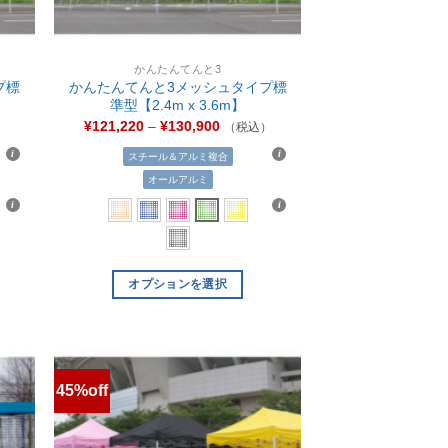
かんたんてんと3
プ標
かんたんてんと3メッシュタイプ標
準型【2.4m x 3.6m】
¥
121,220
–
¥
130,900
）
（税込）
スチール＆アルミ複合
オールアルミ
オプションを選択
45%off
お気
お気
に入
に入
りに
りに
追加
追加