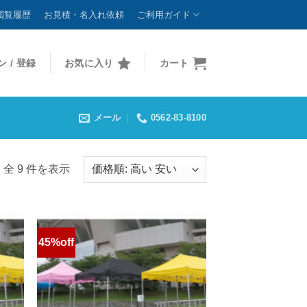
閲覧履歴
お見積・名入れ依頼
ご利用ガイド
 / 登録
お気に入り
カート
メール
0562-83-8100
全 9 件を表示
45%off
お気
お気
に入
に入
りに
りに
追加
追加