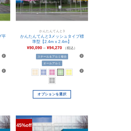
かんたんてんと3
プ平
かんたんてんと3メッシュタイプ標
準型【2.4m x 2.4m】
¥
90,090
–
¥
94,270
）
（税込）
スチール＆アルミ複合
オールアルミ
オプションを選択
45%off
お気
お気
に入
に入