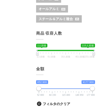
オールアルミ
30
スチール＆アルミ複合
35
商品 収容人数
2人前後
225人前後
2人前後
9人前後
18人前後
40人前後
225人前後
金額
¥52 900
¥177 900
52 900
84 150
115 400
146 650
177 900
フィルタのクリア