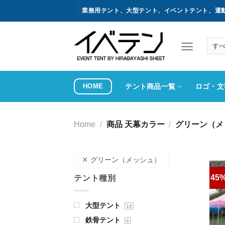
コ
業務用テント、大型テント、イベントテント、運
ン
テ
ン
ツ
へ
ス
HOME
テント商品一覧
ロゴ・文
キ
ッ
プ
Home
/
商品 天幕カラー
/
グリーン（メ
グリーン（メッシュ）
45%
テント種別
大型テント
18
鉄骨テント
6