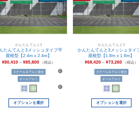
りに
追加
かんたんてんと3
かんたんてんと3
んたんてんと3メッシュタイプ平
かんたんてんと3メッシュタイ
屋根型【2.4m x 2.4m】
屋根型【1.8m x 1.8m】
¥
80,410
–
¥
85,800
¥
68,420
–
¥
73,260
（税込）
（税込）
スチール＆アルミ複合
スチール＆アルミ複合
オールアルミ
オールアルミ
オプションを選択
オプションを選択