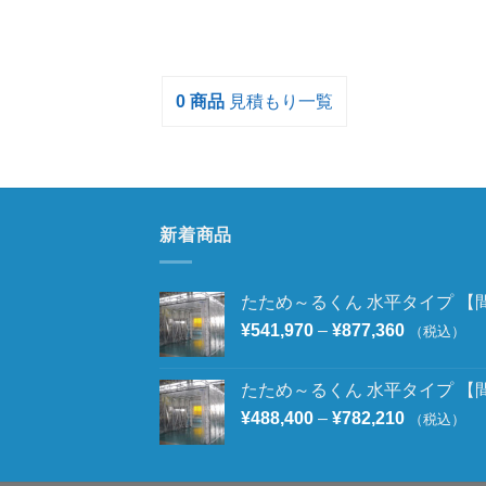
0
商品
見積もり一覧
新着商品
たため～るくん 水平タイプ 【間口
¥
541,970
–
¥
877,360
（税込）
たため～るくん 水平タイプ 【間口
¥
488,400
–
¥
782,210
（税込）