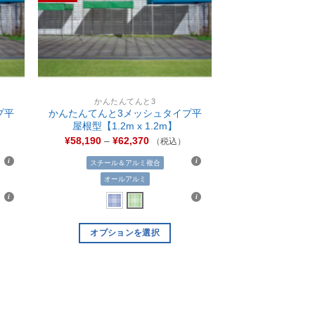
りに
りに
追加
追加
かんたんてんと3
プ平
かんたんてんと3メッシュタイプ平
屋根型【1.2m x 1.2m】
¥
58,190
–
¥
62,370
（税込）
スチール＆アルミ複合
オールアルミ
オプションを選択